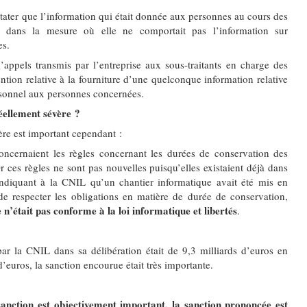
tater que l’information qui était donnée aux personnes au cours des
te dans la mesure où elle ne comportait pas l’information sur
es.
appels transmis par l’entreprise aux sous-traitants en charge des
ion relative à la fourniture d’une quelconque information relative
ersonnel aux personnes concernées.
éellement sévère ?
ère est important cependant :
cernaient les règles concernant les durées de conservation des
 ces règles ne sont pas nouvelles puisqu’elles existaient déjà dans
 indiquant à la CNIL qu’un chantier informatique avait été mis en
e respecter les obligations en matière de durée de conservation,
 n’était pas conforme à la loi informatique et libertés
.
é par la CNIL dans sa délibération était de 9,3 milliards d’euros en
’euros, la sanction encourue était très importante.
anction est objectivement important,
la sanction prononcée est