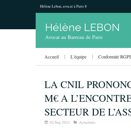
Hélène Lebon, avocat à Paris 8
Hélène LEBON
Avocat au Barreau de Paris
Accueil
L'équipe
Conformité RGP
LA CNIL PRONONC
M€ A L’ENCONTRE
SECTEUR DE L’A
02 Sep 2021
Actualités