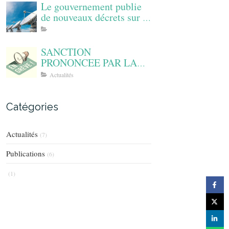
Le gouvernement publie
de nouveaux décrets sur la
conservation des données
de trafic
SANCTION
PRONONCEE PAR LA
CNIL POUR LA
Actualités
PRESENCE DE
DONNEES SUR LE
NOMBRE DE JOURS DE
Catégories
GREVE DANS LE
TRAITEMENT
Actualités
(7)
D’EVALUATION DU
PERSONNEL
Publications
(6)
(1)