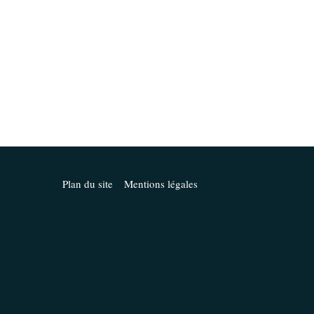
Plan du site
Mentions légales
la manière dont vos informations sont manipulées.