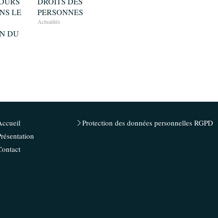
JOURS
DROITS DES
NS LE
PERSONNES
Actualités
N DU
Accueil
Protection des données personnelles RGPD
Présentation
Contact
rantissant la conformité avec les réglementations. Personnalisez vos préférences pour contrôler 