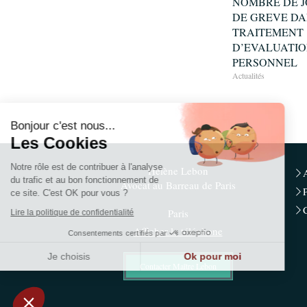
NOMBRE DE 
DE GREVE DA
TRAITEMENT
D’EVALUATIO
PERSONNEL
Actualités
Continuer sans accepter
Bonjour c'est nous...
Les Cookies
Notre rôle est de contribuer à l'analyse
Hélène Lebon
du trafic et au bon fonctionnement de
Avocat au Barreau de Paris
ce site. C'est OK pour vous ?
Paris
Lire la politique de confidentialité
Afficher le téléphone
Consentements certifiés par
Je choisis
Ok pour moi
Contacter Maître Lebon
Plateforme de Gestion du Consentement : Personnalisez vos Options
Axeptio consent
Notre plateforme vous permet d'adapter et de gérer vos paramètres de confidentialité, en ga