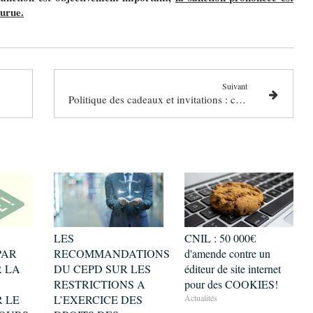
ourue.
Suivant
Politique des cadeaux et invitations : ce n'est pas tous les jours Noël!
LES
CNIL : 50 000€
PAR
RECOMMANDATIONS
d'amende contre un
R LA
DU CEPD SUR LES
éditeur de site internet
RESTRICTIONS A
pour des COOKIES!
 LE
L’EXERCICE DES
Actualités